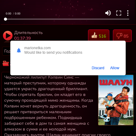
0:00
/ 0:00
Длительность
516
85
01:37:39
marionetka.com
Год:
2006
Страны:
Канада, США
Would like to send you notifications
Жанр:
Криминальные
Комедии
Discard
Allow
Чернокожий лилипут Кэлвин Симс —
матерый преступник, которому однажды
удается украсть драгоценный бриллиант.
Чтобы спрятать брюлик, он кладет его в
сумочку проходящей мимо женщины. Когда
Кэлвин хочет вернуть драгоценность, он
решает притвориться маленьким
подброшенным ребенком. Подкидыша
забирают себе в дом та самая женщина с
алмазом в сумке и ее молодой муж.
Оказавшись внутри, Шалун начинает поиски своего