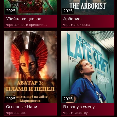
2025
2025
Убийца хищников
Арборист
‣про
воинов и пришельца
‣про
мать и сына
2025
2025
Огненные Нави
В ночную смену
‣про
аватара
‣про
медсестру