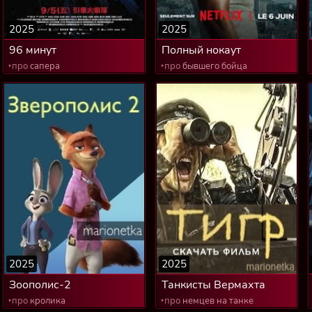
2025
2025
96 минут
Полный нокаут
‣про
сапера
‣про
бывшего бойца
2025
2025
Зоополис-2
Танкисты Вермахта
‣про
кролика
‣про
немцев на танке