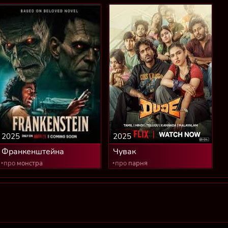
2025
2025
Франкенштейна
Чувак
‣про
монстра
‣про
парня