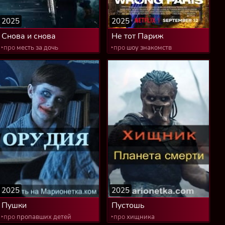
2025
2025
Снова и снова
Не тот Париж
‣про
месть за дочь
‣про
шоу знакомств
2025
2025
Пушки
Пустошь
‣про
пропавших детей
‣про
хищника