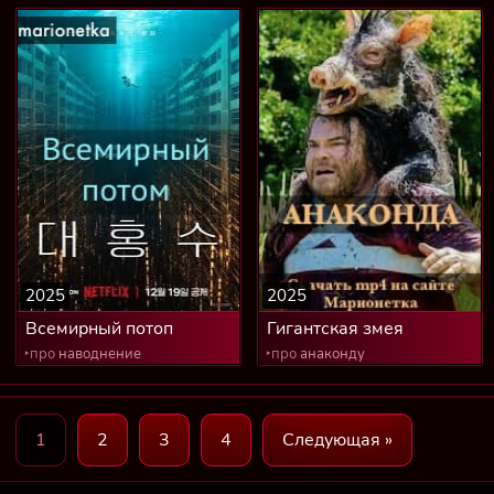
2025
2025
Всемирный потоп
Гигантская змея
‣про
наводнение
‣про
анаконду
1
2
3
4
Следующая »