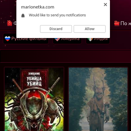
marionetka.com
Would like to send you notifications
Фильмы КиноНетка
Лучшие фильмы
По 
Discard
Allow
Русские фильмы
Америка
Индия