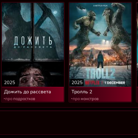
2025
2025
Дожить до рассвета
Тролль 2
‣про
подростков
‣про
монстров