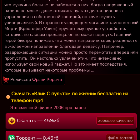
что мужчина больше не заботится о них. Когда напряженный
парень не может даже отличить пульты дистанционного
управления в собственной гостиной, он хочет купить
универсальный. В странно выглядящем магазине таинственный
Морти (Кристофер Уокен) вручает ему нужное устройство,
которые, по словам продавца, он не может вернуть. Главный
герой быстро понимает, что может направить свою реальность
в желаемом направлении благодаря девайсу. Например,
раздражающие ситуации можно просто перемотать вперед или
пропустить. Он настолько увлечен этим, что интенсивно
использует свой новый гаджет. Но это имеет последствия,
которые вызывают некоторые проблемы ...
Режиссер
Фрэнк Корачи
Скачать «Клик С пультом по жизни» бесплатно на
телефон mp4
Это смешной фильм 2006 про парня
Скачать — 459мб
хорошее качество
Торрент — 0.45гб
файл .torrent