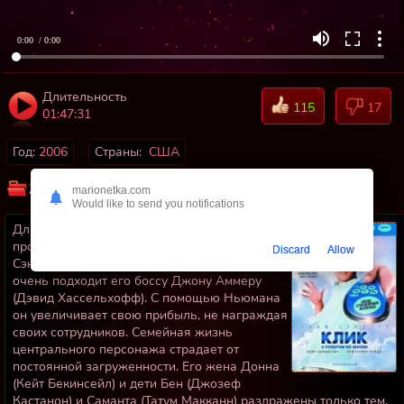
0:00
/ 0:00
Длительность
115
17
01:47:31
Год:
2006
Страны:
США
Жанр:
Драмы
Мелодрамы
Фэнтези
Комедии
marionetka.com
Would like to send you notifications
Для того, чтобы наверстать упущенное в
профессии, архитектор Майкл Ньюман (Адам
Discard
Allow
Сэндлер) работает до боли в пальцах. Это
очень подходит его боссу Джону Аммеру
(Дэвид Хассельхофф). С помощью Ньюмана
он увеличивает свою прибыль, не награждая
своих сотрудников. Семейная жизнь
центрального персонажа страдает от
постоянной загруженности. Его жена Донна
(Кейт Бекинсейл) и дети Бен (Джозеф
Кастанон) и Саманта (Татум Макканн) раздражены только тем,