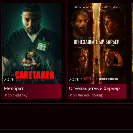
2026
2026
Медбрат
Огнезащитный барьер
‣про
сиделку
‣про
лесной пожар