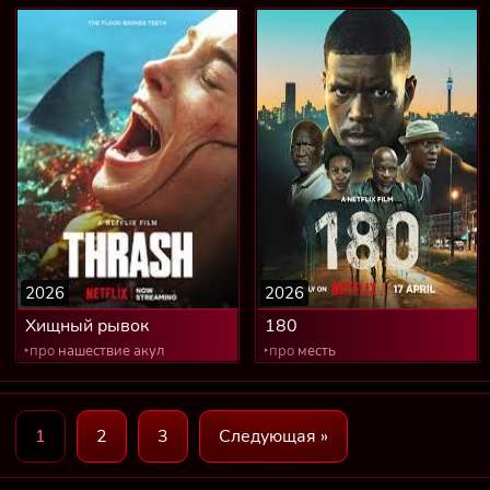
2026
2026
Хищный рывок
180
‣про
нашествие акул
‣про
месть
1
2
3
Следующая »