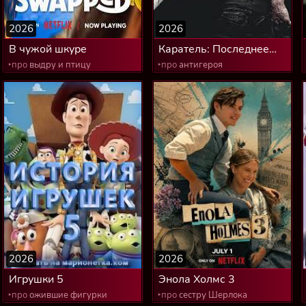
2026
2026
В чужой шкуре
Каратель: Последнее
убийство
‣про
выдру и птицу
‣про
антигероя
2026
2026
Игрушки 5
Энола Холмс 3
‣про
ожившие фигурки
‣про
сестру Шерлока