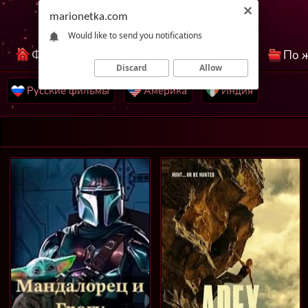
marionetka.com
Would like to send you notifications
Фильмы КиноНетка
Лучшие фильмы
По 
Discard
Allow
Русские фильмы
Америка
Индия