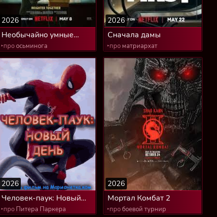
2026
2026
Необычайно умные
Сначала дамы
создания
‣про
осьминога
‣про
матриархат
2026
2026
Человек-паук: Новый
Мортал Комбат 2
день
‣про
Питера Паркера
‣про
боевой турнир