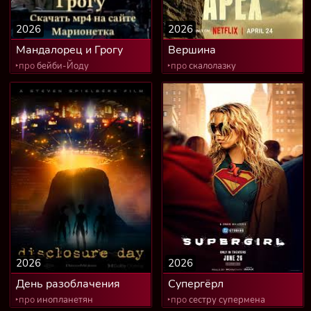
2026
2026
Мандалорец и Грогу
Вершина
‣про
бейби-Йоду
‣про
скалолазку
2026
2026
День разоблачения
Супергёрл
‣про
инопланетян
‣про
сестру супермена