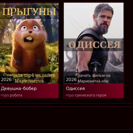
2026
2026
Девушка-бобер
Одиссея
‣про
робота
‣про
греческого героя