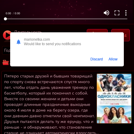
0:00
/ 0:00
Длительность
130
24
01:42:20
marionetka.com
Would like to send you notifications
Год:
2010
Страны:
США
Discard
Allow
Жанр:
Комедии
Пятеро старых друзей и бывших товарищей
по спорту снова встречаются спустя много
лет, чтобы отдать дань уважения тренеру по
баскетболу, который их покончил с собой.
Вместе со своими женами и детьми они
проводят длинные праздничные выходные
около 4 июля в доме на берегу озера, где
они давным-давно отметили свой чемпионат.
Друзья пытаются делать ту же ерунду, что и
раньше - и обнаруживают, что становление
старше не означает автоматически взрослеть...