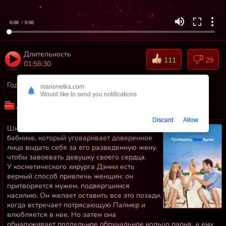
0:00
/ 0:00
Длительность
111
29
01:56:30
Год:
2011
Страны:
США
marionetka.com
Would like to send you notifications
Жанр:
Мелодрамы
Комедии
Discard
Allow
Шикарная романтическая комедия о
бабнике, который уговаривает доверенное
лицо выдать себя за его разведенную жену,
чтобы завоевать девушку своего сердца.
У косметического хирурга Дэнни есть
верный способ привлечь женщин: он
притворяется мужем, подвергшимся
насилию. Он желает оставить все это позади,
когда встречает потрясающую Палмер и
влюбляется в нее. Но затем она
обнаруживает поддельное обручальное кольцо парня, и ему