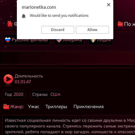
marionetka.com
Would like to send you notifications
Фильмы КиноНетка
Лучшие фильмы
По 
Discard
Allow
Русские фильмы
Америка
Индия
Длительность
01:31:47
Год:
2020
Страны:
США
Жанр:
Ужас
Триллеры
Приключения
Известная социальная личность едет со своими друзьями в Мос
своего популярного канала. Стремясь пережить самые экстрем
зрителей, ребята попадают в мир загадок, излишеств и опаснос