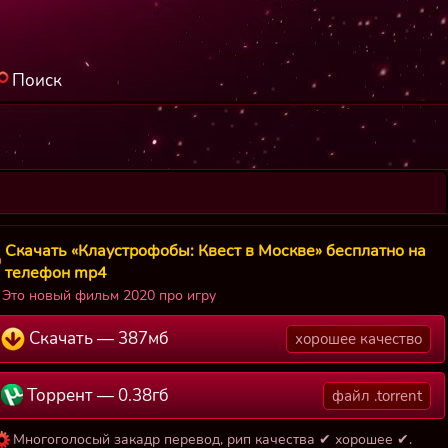
Поиск
Скачать «Клаустрофобы: Квест в Москве» бесплатно на
телефон mp4
Это новый фильм 2020 про игру
Скачать — 387мб
хорошее качество
Торрент — 0.38гб
файл .torrent
Многоголосый закадр перевод, рип качества ✔ хорошее ✔.