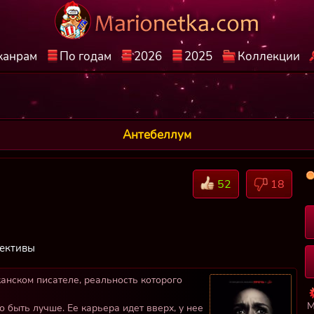
жанрам
По годам
2026
2025
Коллекции
Антебеллум
52
18
ективы
анском писателе, реальность которого
М
 быть лучше. Ее карьера идет вверх, у нее