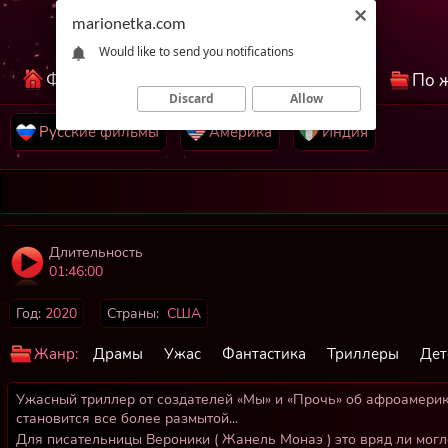
marionetka.com
Would like to send you notifications
Фильмы КиноНетка
Лучшие фильмы
По 
Discard
Allow
Русские фильмы
Америка
Индия
Длительность
01:46:00
Год:
2020
Страны:
США
Жанр:
Драмы
Ужас
Фантастика
Триллеры
Дет
Ужасный триллер от создателей «Мы» и «Прочь» об афроамерик
становится все более размытой...
Для писательницы Вероники ( Жанель Монаэ ) это вряд ли могло