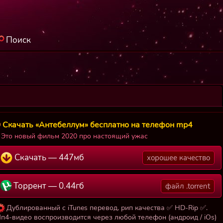
Поиск
Скачать «Антебеллум» бесплатно на телефон mp4
Это новый фильм 2020 про настоящий ужас
Скачать — 447мб
хорошее качество
Торрент — 0.44гб
файл .torrent
Дублированный с iTunes перевод, рип качества ✅ HD-Rip ✅.
п4-видео воспроизводится через любой телефон (андроид / iOs)