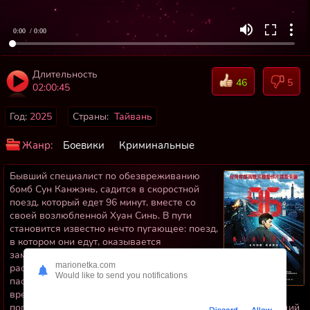
0:00
/ 0:00
Длительность
46
5
02:00:45
Год:
2025
Страны:
Тайвань
Жанр:
Боевики
Криминальные
Бывший специалист по обезвреживанию
бомб Сун Канжэнь, садится в скоростной
поезд, который едет 96 минут, вместе со
своей возлюбленной Хуан Синь. В пути
становится известно нечто пугающее: поезд,
в котором они едут, оказывается
заминирован. По мере того, как паника
marionetka.com
распространяется среди неожиданных
Would like to send you notifications
пассажиров, Сун вступает в гонку со
временем, чтобы найти устройство и
попытаться обезвредить его. Но тут он узнает, что следующий