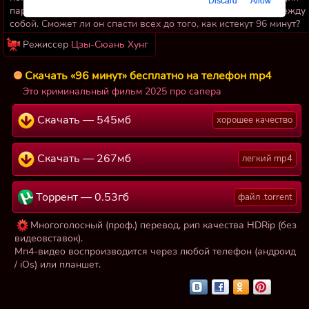
Discard
Allow
параллельно поезд тоже заминирован, а бомбы связаны между
собой. Сможет ли он спасти всех до того, как истекут 96 минут?
Режиссер
Цзы-Сюань Хунг
Скачать «96 минут» бесплатно на телефон mp4
Это криминальный фильм 2025 про сапера
Скачать — 545мб
хорошее качество
Скачать — 267мб
легкий mp4
Торрент — 0.53гб
файл .torrent
Многоголосный (проф.) перевод, рип качества HDRip (без
видеовставок).
Мп4-видео воспроизводится через любой телефон (андроид
/ iOs) или планшет.