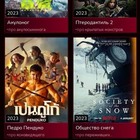
2023
2023
Акулоног
Птеродактиль 2
‣про
акулосьминога
‣про
крылатых монстров
2023
2023
Педро Пендуко
Общество снега
‣про
ясновидящего
‣про
переживших