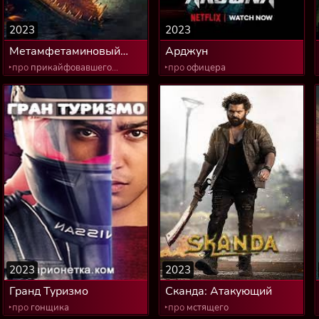
2023
2023
Метамфетаминовый
Арджун
аллигатор
‣про
прикайфовавшего
‣про
офицера
крокодила
2023
2023
Гранд Туризмо
Сканда: Атакующий
‣про
гонщика
‣про
мстящего