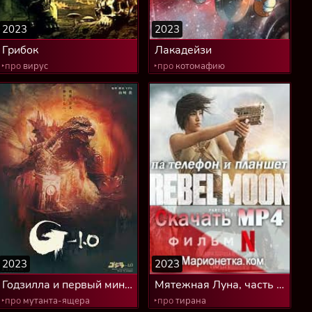
2023
2023
Грибок
Лакадейзи
‣про
вирус
‣про
котомафию
2023
2023
Годзилла и первый минус
Мятежная Луна, часть 1-
1
ая
‣про
мутанта-ящера
‣про
тирана