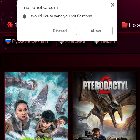
marionetka.com
Would like to send you notifications
Фильмы КиноНетка
Лучшие фильмы
По 
Discard
Allow
Русские фильмы
Америка
Индия