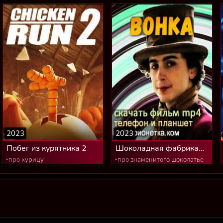
2023
2023
Побег из курятника 2
Шоколадная фабрика
Вонки
‣про
курицу
‣про
знаменитого шоколатье