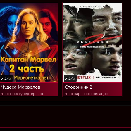
2023
2023
Чудеса Марвелов
Сторонник 2
‣про
трех супергероинь
‣про
наркоорганизацию