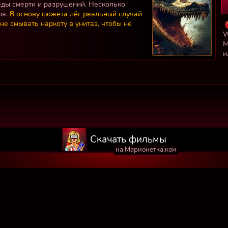
леды смерти и разрушений. Несколько
ря.
В основу сюжета лёг реальный случай
не смывать наркоту в унитаз, чтобы не
W
М
и
Скачать фильмы
на Марионетка.ком