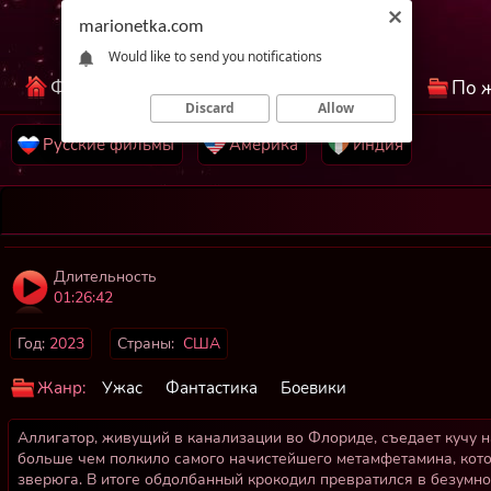
marionetka.com
Would like to send you notifications
Фильмы КиноНетка
Лучшие фильмы
По 
Discard
Allow
Русские фильмы
Америка
Индия
Длительность
01:26:42
Год:
2023
Страны:
США
Жанр:
Ужас
Фантастика
Боевики
Аллигатор, живущий в канализации во Флориде, съедает кучу 
больше чем полкило самого начистейшего метамфетамина, кото
зверюга. В итоге обдолбанный крокодил превратился в безумно