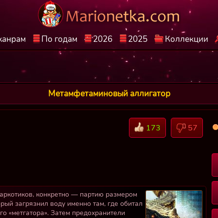
жанрам
По годам
2026
2025
Коллекции
Метамфетаминовый аллигатор
173
57
наркотиков, конкретно — партию размером
рый загрязнил воду именно там, где обитал
го «метгатора». Затем предохранители