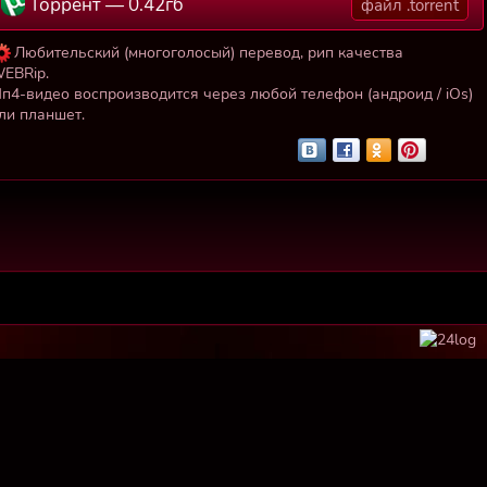
Торрент — 0.42гб
файл .torrent
Любительский (многоголосый) перевод, рип качества
EBRip.
п4-видео воспроизводится через любой телефон (андроид / iOs)
ли планшет.