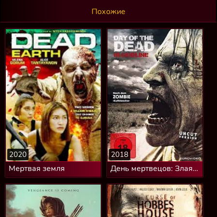
Похожие
2020
2018
Мертвая земля
День мертвецов: Злая
кровь