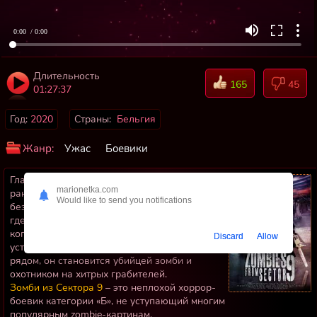
0:00
/ 0:00
Длительность
165
45
01:27:37
Год:
2020
Страны:
Бельгия
Жанр:
Ужас
Боевики
Главный герой – Буквокер, считавшийся
marionetka.com
раньше всеми вокруг абсолютно потерянным
Would like to send you notifications
бездельником, который сейчас живет в мире
где произошла ядерная катастрофа. Теперь,
когда мертвые вернулись к жизни, а
Discard
Allow
устраивающие грабежи рейдеры гуляют
рядом, он становится убийцей зомби и
охотником на хитрых грабителей.
Зомби из Сектора 9
– это неплохой хоррор-
боевик категории «Б», не уступающий многим
популярным zombie-картинам.