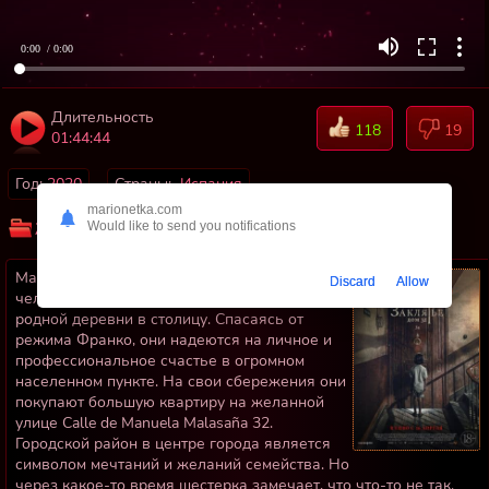
0:00
/ 0:00
Длительность
118
19
01:44:44
Год:
2020
Страны:
Испания
marionetka.com
Would like to send you notifications
Жанр:
Ужас
Триллеры
Мадрид, 1976: Семья Ольмедо из шести
Discard
Allow
человек переезжает из своей маленькой
родной деревни в столицу. Спасаясь от
режима Франко, они надеются на личное и
профессиональное счастье в огромном
населенном пункте. На свои сбережения они
покупают большую квартиру на желанной
улице Calle de Manuela Malasaña 32.
Городской район в центре города является
символом мечтаний и желаний семейства. Но
через какое-то время шестерка замечает, что что-то не так.