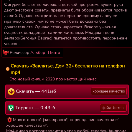
Фигурки бегают по жилью, в детской программе куклы-руки
дают жестокие советы, предметы быта оборачиваются против
людей. Однако смотритель не верит ни единому слову ее
мрачных сказок, ничто не может быть доказано без
доказательств. Однако страх нарастает. Вскоре ужасная
сущность овладевает самими жителями. Младшая дочь
Ампаро(Бегонья Варгас) пытается противостоять персонажам
ужасов.
Режиссер
Альберт Пинто
Скачать «Заклятье. Дом 32» бесплатно на телефон
mp4
Это новый фильм 2020 про настоящий ужас
Скачать — 441мб
хорошее качество
Торрент — 0.43гб
файл .torrent
Многоголосый (закадровый) перевод, рип качества ✅
хорошее качество ✅.
Мп4-видео воспроизводится через любой телефон (андроид