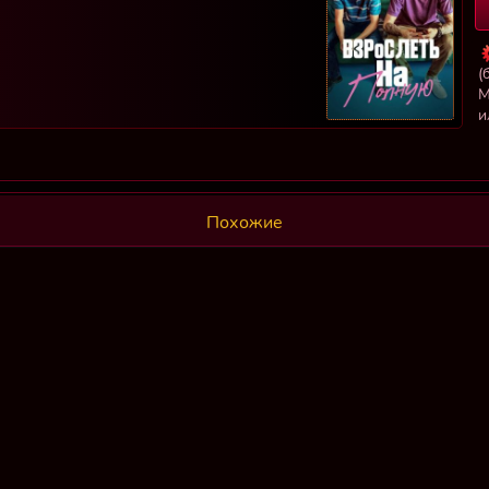
(
М
и
Похожие