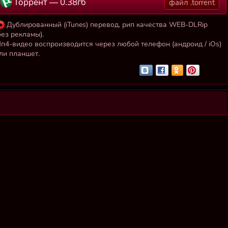
Торрент — 0.38гб
файл .torrent
Дублированный (iTunes) перевод, рип качества WEB-DLRip
без рекламы).
п4-видео воспроизводится через любой телефон (андроид / iOs)
ли планшет.