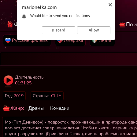
marionetka.com
Would like to send you notifications
Фильмы КиноНетка
Лучшие фильмы
По 
Discard
Allow
Русские фильмы
Америка
Индия
Длительность
01:31:25
Год:
2019
Страны:
США
Жанр:
Драмы
Комедии
Мо (Пит Дэвидсон) - подросток, проживающий в пригороде одн
вот-вот достигнет совершеннолетия. Чтобы выжить, парнишка р
друга-разрушителя (Гриффина Глюка), очень проблемного мальч