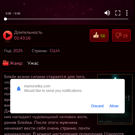
0:00
/ 0:00
Длительность
56
19
01:43:16
Год:
2025
Страны:
США
Жанр:
Ужас
Блейк всеми силами старается для того,
чтобы сохранить свой брак. После
marionetka.com
исчезновения отца он наследует семейное
Would like to send you notifications
поместье в Орегоне и решает уехать на
время из Сан-Франциско на Средний Запад
вместе с женой Шарлоттой и дочерью
Discard
Allow
Джинджер. Вот только первую же ночь на
них нападает чудовищный человек-волк,
ранив Блейка. После этого мужчина
начинает вести себя очень странно, почти
маниакально. В момент наступления полнолуния Шарлотте