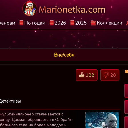
жанрам
По годам
2026
2025
Коллекции
Вне/себя
122
28
Детективы
 мультимиллионер сталкивается с
 концу. Дамиан обращается к Олбрайт,
больного тела на более молодое и