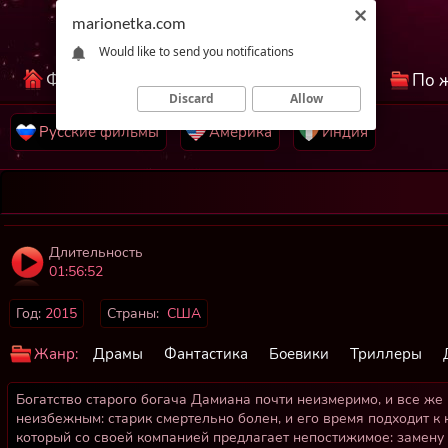
marionetka.com
Would like to send you notifications
Фильмы КиноНетка
Лучшие фильмы
По 
Discard
Allow
Русские фильмы
Америка
Индия
Длительность
01:56:52
Год:
2015
Страны:
США
Жанр:
Драмы
Фантастика
Боевики
Триллеры
Богатство старого богача Дамиана почти неизмеримо, и все же
неизбежным: старик смертельно болен, и его время подходит к
который со своей компанией предлагает непостижимое: замену 