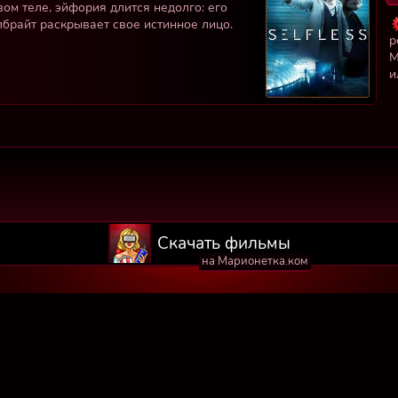
ом теле, эйфория длится недолго: его
брайт раскрывает свое истинное лицо.
р
М
и
Скачать фильмы
на Марионетка.ком