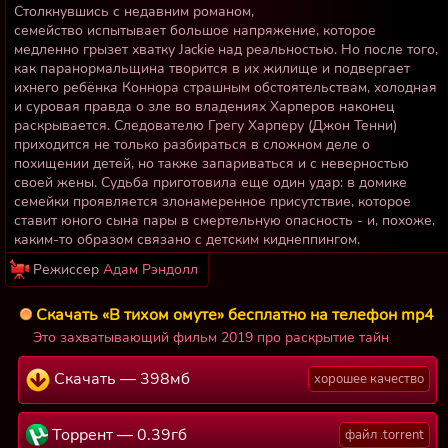
Столкнувшись с недавним романом,
семейство испытывает большое напряжение, которое
медленно грызет хватку Jackie над реальностью. Но после того,
как паранормальщина творится в их жилище и подвергает
ихнего ребёнка Коннора страшным обстоятельствам, холодная
и суровая правда о зле во владениях Харперов наконец
раскрывается. Следователю Грегу Харперу (Джон Тенни)
приходится не только разбираться в сложном деле о
похищении детей, но также запариваться и с неверностью
своей жены. Судьба приготовила еще один удар: в домике
семейки проявляется злонамеренное присутствие, которое
ставит юного сына пары в смертельную опасность - и, похоже,
каким-то образом связано с детским киднеппингом.
Режиссер
Адам Рэндолл
Скачать «В тихом омуте» бесплатно на телефон mp4
Это захватывающий фильм 2019 про раскрытие тайн
Скачать — 398мб
хорошее качество
Торрент — 0.39гб
файл .torrent