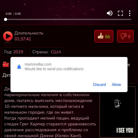
0:00
/ 0:00
Длительность
66
9
01:37:41
Год:
2019
Страны:
США
Жанр:
Драмы
Ужас
Триллеры
Криминальные
marionetka.com
Would like to send you notifications
Детективы
Discard
Allow
Детектив и его семья начинают переживать
паранормальные явления в собственном
доме, пытаясь выяснить местонахождение
10-летнего мальчика, который исчез в
маленьком городке, где он живет.
Когда пропадает мелкий пацан, ведущий
следак Грег Харпер старается уравновесить
давление расследования и проблемы со
своей женушкой Джеки (Хелен Хант).