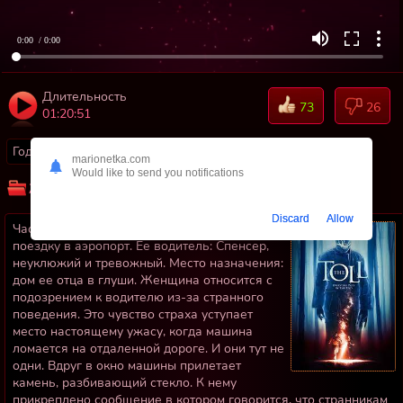
0:00
/ 0:00
Длительность
73
26
01:20:51
Год:
2020
Страны:
Канада
marionetka.com
Would like to send you notifications
Жанр:
Ужас
Триллеры
Discard
Allow
Час ночи. Вымотанная Кэми заказывает
поездку в аэропорт. Ее водитель: Спенсер,
неуклюжий и тревожный. Место назначения:
дом ее отца в глуши. Женщина относится с
подозрением к водителю из-за странного
поведения. Это чувство страха уступает
место настоящему ужасу, когда машина
ломается на отдаленной дороге. И они тут не
одни. Вдруг в окно машины прилетает
камень, разбивающий стекло. К нему
прикреплено сообщение в котором говорится, что странникам