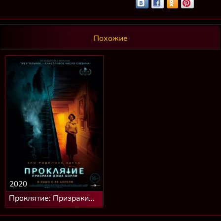
Похожие
2020
Проклятие: Призраки
дома Борли