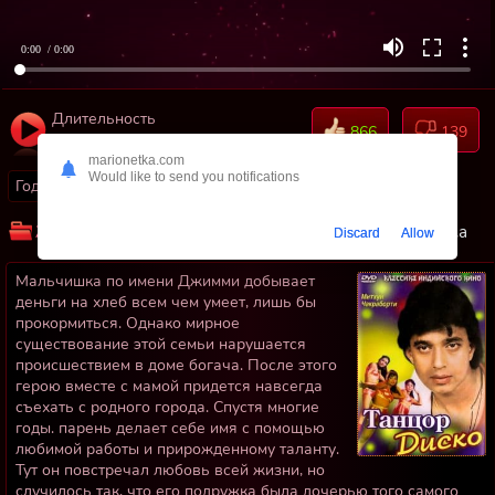
0:00
/ 0:00
Длительность
866
139
02:14:16
marionetka.com
Would like to send you notifications
Год:
1982
Страны:
Индия
Жанр:
Драмы
Мелодрамы
Индийские
Музыка
Discard
Allow
Мальчишка по имени Джимми добывает
деньги на хлеб всем чем умеет, лишь бы
прокормиться. Однако мирное
существование этой семьи нарушается
происшествием в доме богача. После этого
герою вместе с мамой придется навсегда
съехать с родного города. Спустя многие
годы. парень делает себе имя с помощью
любимой работы и прирожденному таланту.
Тут он повстречал любовь всей жизни, но
случилось так, что его подружка была дочерью того самого