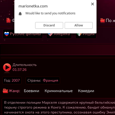
marionetka.com
Would like to send you notifications
Фильмы КиноНетка
Лучшие фильмы
По 
Discard
Allow
Русские фильмы
Америка
Индия
Длительность
01:37:26
Год:
2007
Страны:
Франция
Жанр:
Боевики
Криминальные
Комедии
В отделении полиции Марселя содержится крупный бельгийски
тюрьму строгого режима в Конго. К сожалению, бандит обманул 
начинается охота на этого преступника, осознавая ошибку Эми