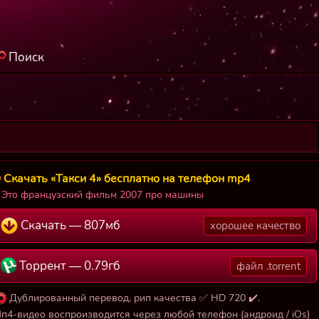
Поиск
Скачать «Такси 4» бесплатно на телефон mp4
Это французский фильм 2007 про машины
Скачать — 807мб
хорошее качество
Торрент — 0.79гб
файл .torrent
Дублированный перевод, рип качества ✅ HD 720 ✔️.
п4-видео воспроизводится через любой телефон (андроид / iOs)