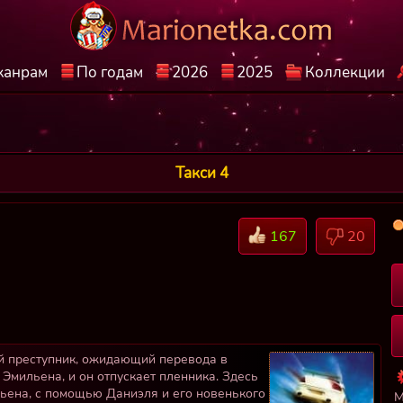
жанрам
По годам
2026
2025
Коллекции
Такси 4
167
20
й преступник, ожидающий перевода в
Эмильена, и он отпускает пленника. Здесь
льена, с помощью Даниэля и его новенького
М