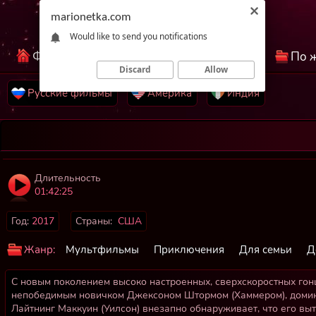
marionetka.com
Would like to send you notifications
Фильмы КиноНетка
Лучшие фильмы
По 
Discard
Allow
Русские фильмы
Америка
Индия
Длительность
01:42:25
Год:
2017
Страны:
США
Жанр:
Мультфильмы
Приключения
Для семьи
Д
С новым поколением высоко настроенных, сверхскоростных гонщ
непобедимым новичком Джексоном Штормом (Хаммером), домин
Лайтнинг Маккуин (Уилсон) внезапно обнаруживает, что его выт