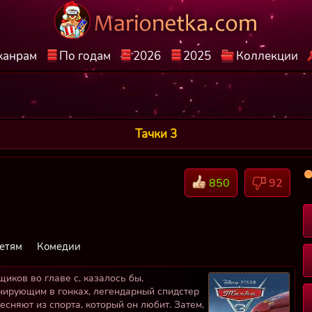
жанрам
По годам
2026
2025
Коллекции
Тачки 3
850
92
етям
Комедии
иков во главе с, казалось бы,
ирующим в гонках, легендарный спидстер
есняют из спорта, который он любит. Затем,