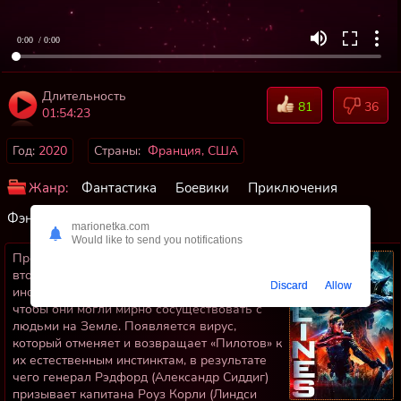
0:00
/ 0:00
Длительность
81
36
01:54:23
Год:
2020
Страны:
Франция, США
Жанр:
Фантастика
Боевики
Приключения
Фэнтези
marionetka.com
Would like to send you notifications
Прошли годы лет с тех пор, как началось
вторжение. Смертоносная порода
Discard
Allow
инопланетян, изменили свою биологию,
чтобы они могли мирно сосуществовать с
людьми на Земле. Появляется вирус,
который отменяет и возвращает «Пилотов» к
их естественным инстинктам, в результате
чего генерал Рэдфорд (Александр Сиддиг)
призывает капитана Роуз Корли (Линдси