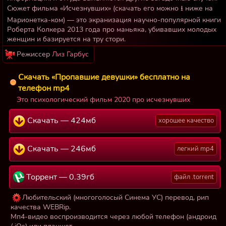
Сюжет фильма «Исчезнувших» (скачать его можно ⭳ ниже на
Марионетка-ком) — это экранизация научно-популярной книги
Роберта Колкера 2013 года про маньяка, убивавших молодых
женщин и базируется на тру стори.
Режиссер
Лиз Гарбус
Скачать «Пропавшие девушки» бесплатно на
телефон mp4
Это психологический фильм 2020 про исчезнувших
Скачать — 424мб
хорошее качество
Скачать — 246мб
легкий mp4
Торрент — 0.39гб
файл .torrent
Любительский (многоголосый Синема УС) перевод, рип
качества WEBRip.
Мп4-видео воспроизводится через любой телефон (андроид