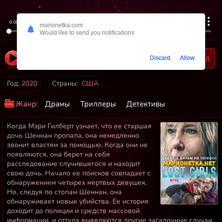
0:00
/ 0:00
marionetka.com
Would like to send you notifications
Длительность
52
18
Discard
Allow
01:35:53
Год:
2020
Страны:
США
Жанр:
Драмы
Триллеры
Детективы
Когда Мэри Гилберт узнает, что ее старшая
дочь Шеннан пропала, она немедленно
звонит властям за помощью. Когда они не
появляются, она берет на себя
расследование случившегося и находит
свою дочь. Начало ее поисков совпадает с
обнаружением четырех мертвых девушек.
Но, следуя по стопам Шеннан, она
обнаруживает новые убийства. Ее история
доходит до полиции и средств массовой
информации, и оттуда выявляются другие загадочные случаи.