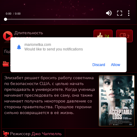
0:00
/ 0:00
Длительность
24
2
01:41:56
marionetka.com
Would like to send you notifications
Год:
2018
Страны:
США
Жанр:
Драмы
Триллеры
Discard
Allow
Элизабет решает бросить работу советника
по безопасности США, с целью начать
преподавать в университете. Когда ученица
начинает преследовать ее саму, она также
начинает получать некоторое давление со
стороны правительства. Прошлое героини
сильно возвращается в её жизнь.
Режиссер
Джо Чаппелль