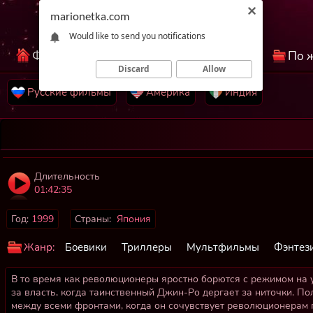
marionetka.com
Would like to send you notifications
Фильмы КиноНетка
Лучшие фильмы
По 
Discard
Allow
Русские фильмы
Америка
Индия
Длительность
01:42:35
Год:
1999
Страны:
Япония
Жанр:
Боевики
Триллеры
Мультфильмы
Фэнтез
В то время как революционеры яростно борются с режимом на у
за власть, когда таинственный Джин-Ро дергает за ниточки. П
между всеми фронтами, когда он сочувствует революционерам