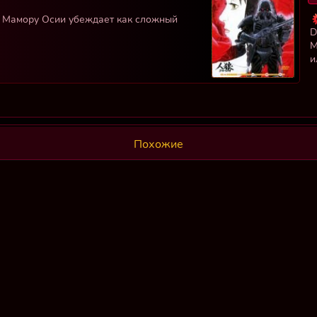
» Мамору Осии убеждает как сложный
D
М
и
Похожие