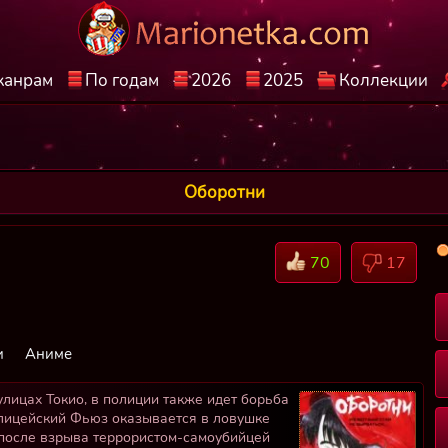
жанрам
По годам
2026
2025
Коллекции
Оборотни
70
17
и
Аниме
лицах Токио, в полиции также идет борьба
олицейский Фьюз оказывается в ловушке
 после взрыва террористом-самоубийцей