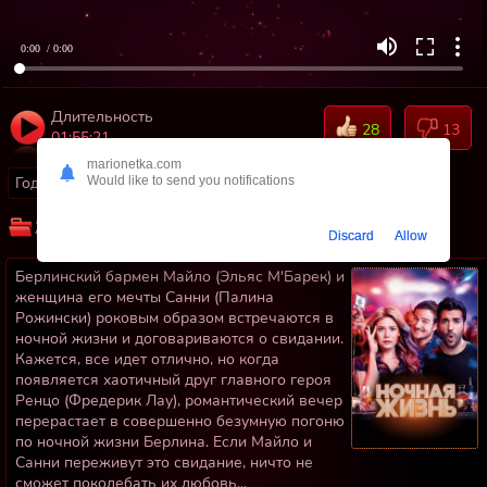
0:00
/ 0:00
Длительность
28
13
01:55:21
marionetka.com
Год:
2020
Страны:
Германия
Would like to send you notifications
Жанр:
Мелодрамы
Комедии
Discard
Allow
Берлинский бармен Майло (Эльяс М'Барек) и
женщина его мечты Санни (Палина
Рожински) роковым образом встречаются в
ночной жизни и договариваются о свидании.
Кажется, все идет отлично, но когда
появляется хаотичный друг главного героя
Ренцо (Фредерик Лау), романтический вечер
перерастает в совершенно безумную погоню
по ночной жизни Берлина. Если Майло и
Санни переживут это свидание, ничто не
сможет поколебать их любовь...