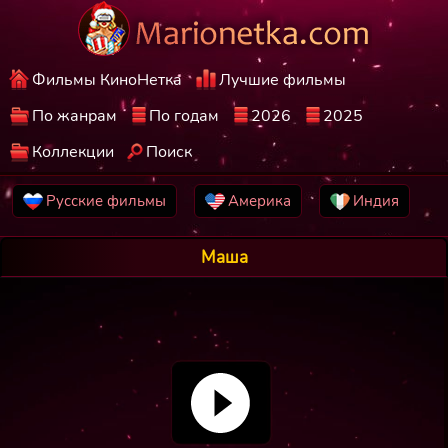
Фильмы КиноНетка
Лучшие фильмы
По жанрам
По годам
2026
2025
Коллекции
Поиск
Русские фильмы
Америка
Индия
Маша