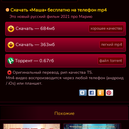
Скачать «Маша» бесплатно на телефон mp4
Это новый русский фильм 2021 про Марию
Скачать — 684мб
хорошее качество
Скачать — 363мб
легкий mp4
Торрент — 0.67гб
файл .torrent
Оригинальный перевод, рип качества TS.
Мп4-видео воспроизводится через любой телефон (андроид
/ iOs) или планшет.
Похожие