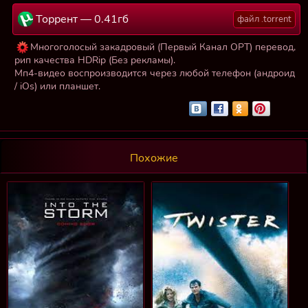
Торрент — 0.41гб
файл .torrent
Многоголосый закадровый (Первый Канал ОРТ) перевод,
рип качества HDRip (Без рекламы).
Мп4-видео воспроизводится через любой телефон (андроид
/ iOs) или планшет.
Похожие