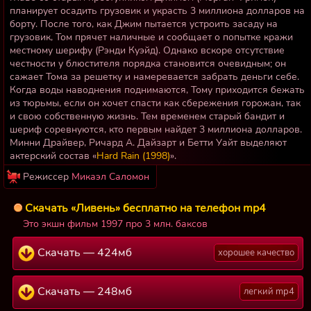
планирует осадить грузовик и украсть 3 миллиона долларов на
борту. После того, как Джим пытается устроить засаду на
грузовик, Том прячет наличные и сообщает о попытке кражи
местному шерифу (Рэнди Куэйд). Однако вскоре отсутствие
честности у блюстителя порядка становится очевидным; он
сажает Тома за решетку и намеревается забрать деньги себе.
Когда воды наводнения поднимаются, Тому приходится бежать
из тюрьмы, если он хочет спасти как сбережения горожан, так
и свою собственную жизнь. Тем временем старый бандит и
шериф соревнуются, кто первым найдет 3 миллиона долларов.
Минни Драйвер, Ричард А. Дайзарт и Бетти Уайт выделяют
актерский состав «
Hard Rain (1998)
».
Режиссер
Микаэл Саломон
Скачать «Ливень» бесплатно на телефон mp4
Это экшн фильм 1997 про 3 млн. баксов
Скачать — 424мб
хорошее качество
Скачать — 248мб
легкий mp4