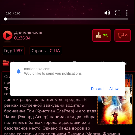
0:00
/ 0:00
Длительность
75
9
01:36:34
Год:
1997
Страны:
США
Жанр:
Драмы
Боевики
Триллеры
Катастрофы
marionetka.com
Would like to send you notifications
Стихийное бедствие порождает рукотворное
предательство в этом напряженном
триллере. Сильное наводнение угрожает
Discard
Allow
городу Индиана после того, как мощный
ливень разрушил плотины до предела. В
рамках экстренной эвакуации водитель
броневика Том (Кристиан Слейтер) и его дядя
Чарли (Эдвард Аснер) нанимаются для сбора
наличных в банках города и доставки их в
безопасное место. Однако банда воров во
главе со старым преступником Джимом (Морган Фримен)