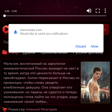
0:00
/ 0:00
Длительность
142
29
marionetka.com
01:22:02
Would like to send you notifications
Год:
2007
Страны:
Россия
Discard
Allow
Жанр:
Драмы
Криминальные
Русские фильмы
Мальчик, воспитанный на идеологии
коммунистической России, выходит на свет в
то время, когда эти ценности больше не
преобладают. Антон переезжает в Москву из
провинции, чтобы снова увидеть
влюбленную девушку. Она отвергает его
ухаживания, но парень не сдается и теперь
полноценно готов пойти на что угодно, ради
завоевания своей любви...
Режиссер
Алексей Мизгирёв