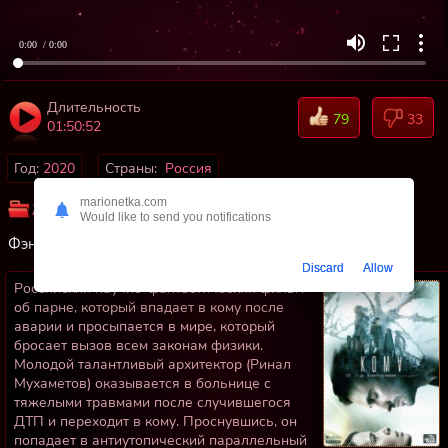
0:00
/ 0:00
Длительность
79
33
01:50:52
Год:
2020
Страны:
Россия
marionetka.com
Жанр:
Фантастика
Боевики
Приключения
Would like to send you notifications
Фэнтези
Русские фильмы
Discard
Allow
Российский научно-фантастический фильм
об парне, который впадает в кому после
аварии и просыпается в мире, который
бросает вызов всем законам физики.
Молодой талантливый архитектор (Ринал
Мухаметов) оказывается в больнице с
тяжелыми травмами после случившегося
ДТП и переходит в кому. Проснувшись, он
попадает в антиутопический параллельный