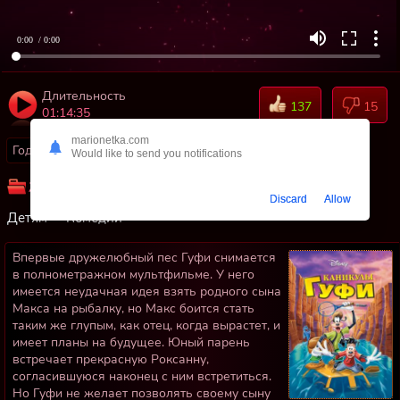
0:00
/ 0:00
Длительность
137
15
01:14:35
marionetka.com
Год:
1995
Страны:
США
Would like to send you notifications
Жанр:
Мультфильмы
Приключения
Для семьи
Discard
Allow
Детям
Комедии
Впервые дружелюбный пес Гуфи снимается
в полнометражном мультфильме. У него
имеется неудачная идея взять родного сына
Макса на рыбалку, но Макс боится стать
таким же глупым, как отец, когда вырастет, и
имеет планы на будущее. Юный парень
встречает прекрасную Роксанну,
согласившуюся наконец с ним встретиться.
Но Гуфи не желает позволять своему сыну