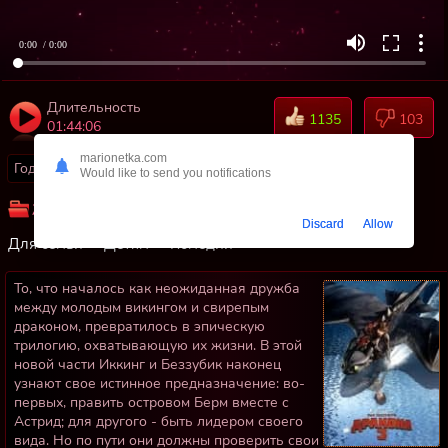
0:00
/ 0:00
Длительность
1135
103
01:44:06
marionetka.com
Год:
2019
Страны:
США
Would like to send you notifications
Жанр:
Мультфильмы
Приключения
Фэнтези
Discard
Allow
Для семьи
Детям
Комедии
То, что началось как неожиданная дружба
между молодым викингом и свирепым
драконом, превратилось в эпическую
трилогию, охватывающую их жизни. В этой
новой части Иккинг и Беззубик наконец
узнают свое истинное предназначение: во-
первых, править островом Берм вместе с
Астрид; для другого - быть лидером своего
вида. Но по пути они должны проверить свои