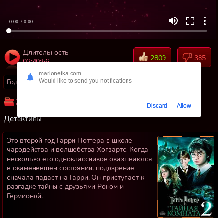
0:00
/ 0:00
Длительность
2809
385
02:40:56
marionetka.com
Год:
2002
Страны:
США, Великобритания
Would like to send you notifications
Жанр:
Приключения
Фэнтези
Для семьи
Discard
Allow
Детективы
Это второй год Гарри Поттера в школе
чародейства и волшебства Хогвартс. Когда
несколько его одноклассников оказываются
в окаменевшем состоянии, подозрение
сначала падает на Гарри. Он приступает к
разгадке тайны с друзьями Роном и
Гермионой.