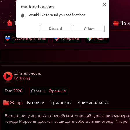
marionetka.com
Would like to send you notifications
Фильмы КиноНетка
Лучшие фильмы
По 
Discard
Allow
Русские фильмы
Америка
Индия
Длительность
01:57:09
Год:
2020
Страны:
Франция
Жанр:
Боевики
Триллеры
Криминальные
Верный делу честный полицейский, ставший целью коррумпиро
города Марсель, должен защищать собственный отряд. И герой 