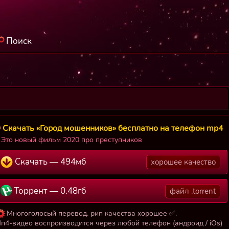
Поиск
Скачать «Город мошенников» бесплатно на телефон mp4
Это новый фильм 2020 про преступников
Скачать — 494мб
хорошее качество
Торрент — 0.48гб
файл .torrent
Многоголосый перевод, рип качества хорошее ✅.
п4-видео воспроизводится через любой телефон (андроид / iOs)