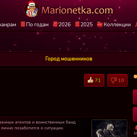
жанрам
По годам
2026
2025
Коллекции
Город мошенников
71
10
ванных агентов и воинственных банд
лично позаботится о ситуации.
М