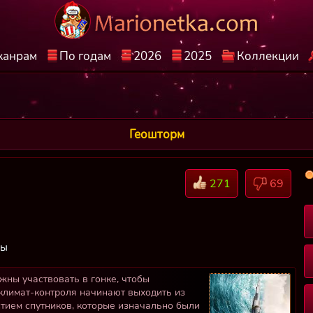
жанрам
По годам
2026
2025
Коллекции
Геошторм
271
69
фы
ны участвовать в гонке, чтобы
 климат-контроля начинают выходить из
стием спутников, которые изначально были