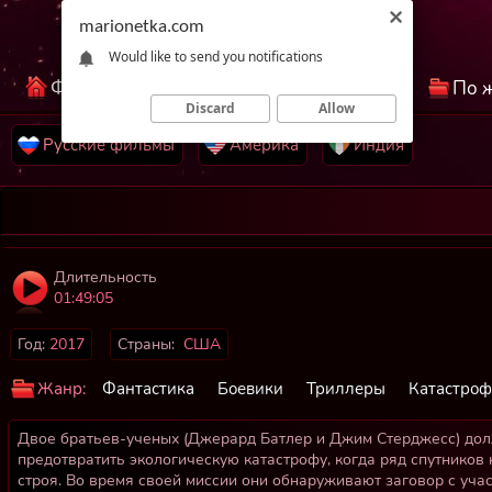
marionetka.com
Would like to send you notifications
Фильмы КиноНетка
Лучшие фильмы
По 
Discard
Allow
Русские фильмы
Америка
Индия
Длительность
01:49:05
Год:
2017
Страны:
США
Жанр:
Фантастика
Боевики
Триллеры
Катастро
Двое братьев-ученых (Джерард Батлер и Джим Стерджесс) долж
предотвратить экологическую катастрофу, когда ряд спутников
строя. Во время своей миссии они обнаруживают заговор с уча