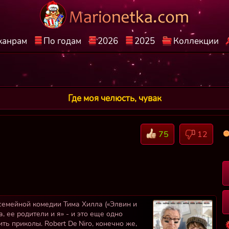
жанрам
По годам
2026
2025
Коллекции
Где моя челюсть, чувак
75
12
семейной комедии Тима Хилла («Элвин и
, ее родители и я» - и это еще одно
ть приколы. Robert De Niro, конечно же,