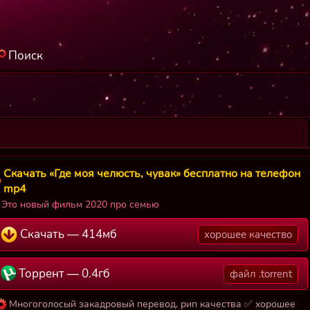
Поиск
Скачать «Где моя челюсть, чувак» бесплатно на телефон
mp4
Это новый фильм 2020 про семью
Скачать — 414мб
хорошее качество
Торрент — 0.4гб
файл .torrent
Многоголосый закадровый перевод, рип качества ✅ хорошее