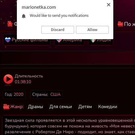
marionetka.com
Would like to send you notifications
Фильмы КиноНетка
Лучшие фильмы
По 
Discard
Allow
Русские фильмы
Америка
Индия
Длительность
01:38:10
Год:
2020
Страны:
США
Жанр:
Драмы
Для семьи
Детям
Комедии
Звездная сила проявляется в этой несколько уравновешенной 
бурундуки»), которая совсем не похожа на живость «Моя невеста
развлечение с Робертом Де Ниро - подходит, но знает, как стави