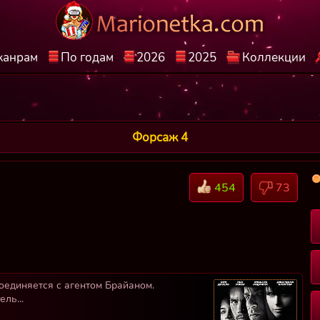
жанрам
По годам
2026
2025
Коллекции
Форсаж 4
454
73
единяется с агентом Брайаном.
ль...