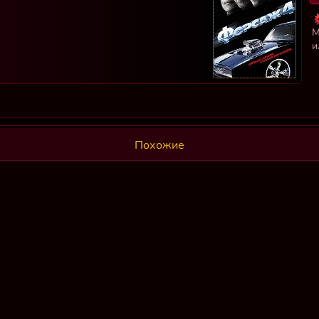
М
и
Похожие