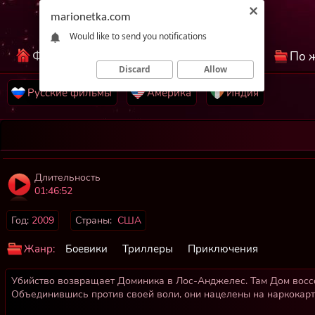
marionetka.com
Would like to send you notifications
Фильмы КиноНетка
Лучшие фильмы
По 
Discard
Allow
Русские фильмы
Америка
Индия
Длительность
01:46:52
Год:
2009
Страны:
США
Жанр:
Боевики
Триллеры
Приключения
Убийство возвращает Доминика в Лос-Анджелес. Там Дом воссо
Объединившись против своей воли, они нацелены на наркокарте