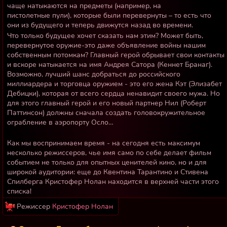
чаще натыкаются на предметы (например, на
пистолетные пули), которые были перевернуты – то есть что
они из будущего и теперь движутся назад во времени.
Что только будущее хочет сказать нам этим? Может быть,
перевернутое оружие-это даже объявление войны нашим
собственным потомкам? Главный герой обрывает свои контакты
и вскоре натыкается на имя Андрея Сатора (Кеннет Бранаг).
Возможно, лучший шанс добраться до российского
миллиардера и торговца оружием - это его жена Кэт (Элизабет
Дебицки), которая от всего сердца ненавидит своего мужа. Но
для этого главный герой и его новый партнер Нил (Роберт
Паттинсон) должны сначала создать головокружительное
ограбление в аэропорту Осло…
Как мы воспринимаем время - на сегодня есть максимум
несколько режиссеров, чье имя само по себе делает фильм
событием не только для опытных ценителей кино, но и для
широкой аудитории: еще до Квентина Тарантино и Стивена
Спилберга Кристофер Нолан находится в верхней части этого
списка!
Режиссер
Кристофер Нолан