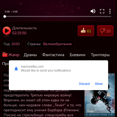
0:00
/ 0:00
Длительность
61
20
02:25:50
Год:
2020
Страны:
Великобритания
Жанр:
Драмы
Фантастика
Боевики
Триллеры
Приключения
marionetka.com
Would like to send you notifications
После того, как он сам под пытками
отказался предать своих коллег из ЦРУ,
Discard
Allow
главному герою (Джону Дэвиду Вашингтону)
поручается новая миссия: он должен
предотвратить Третью мировую войну!
Впрочем, он знает об этом едва ли не
больше, чем кодовое слово „Тенет“ и то, что
преподносит ему ученая Барбара (Клеманс
Поези) на стрельбище: спецслужбы все