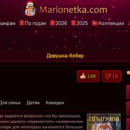
жанрам
По годам
2026
2025
Коллекции
Девушка-бобер
148
19
Для семьи
Детям
Комедии
 задаются вопросом: что бы произошло,
ченым удалось «переместить» человеческое
вскоре для некоторых начинается большое