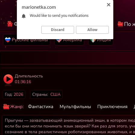
marionetka.com
Would like to send you notifications
Фильмы КиноНетка
Лучшие фильмы
По 
Discard
Allow
Русские фильмы
Америка
Индия
Длительность
01:36:16
Год:
2026
Страны:
США
Жанр:
Фантастика
Мультфильмы
Приключения
Прыгуны — захватывающий анимационный экшн, в котором люди
если бы они могли понимать язык зверей? Как раз для этого, у
сознание в тела реалистичных роботизированных животных, и 