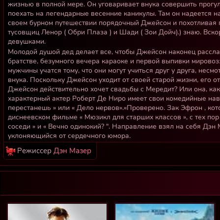
жизнью в полной мере. Он уговаривает внука совершить прогулк
поехать на легендарные весенние каникулы. Там он надеется на
своем бурном путешествии порядочный Джейсон и похотливая 
тусовщиц Ленор ( Обри Плаза ) и Шади ( Зои Дойч).) знаю. Вск
девушками.
Молодой душой дед делает все, чтобы Джейсон наконец рассл
братстве, безумного вечера караоке и первой выпивки мирово
мужчины учатся тому, что они могут учиться друг у друга, несм
внука. Поскольку Джейсон уходит от своей старой жизни, его о
Джейсон действительно хочет свадьбы с Мередит? Или она, как
характерный актер Роберт Де Ниро имеет свои комедийные навы
перестанешь » или « Дело нервов».«Проверено. Зак Эфрон , ко
диснеевском фильме « Мюзикл для старших классов », с тех пор
соседи » и « Вечно одинокий? ". Направление взял на себя Дэн Мэй
уклоняющийся от сердечного юмора.
Режиссер
Дэн Мазер