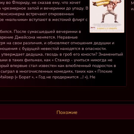
у во Флориду, не сказав ему, что хочет
М
 чрезмерное запой и вечеринки до упаду. В
и
пенсионерка встречают откровенных
оре «мальчики» вступают в жестокий флирт с
абился. После сумасшедшей вечеринки в
ззрение Джейсона меняется. Неравные
отря на свои различия, и обновляют отношения дедушки и
тношения с будущей невестой находятся в опасности.
 утверждает дедушка, гвоздь в гроб его юности? Знаменитый
ки в таких фильмах, как « Стажер - учиться никогда не
торый впервые стал известен как влюбленный подросток в
 сыграл в многочисленных комедиях, таких как « Плохие
зер (« Борат », « Год не продержится ...! »), Не
Похожие