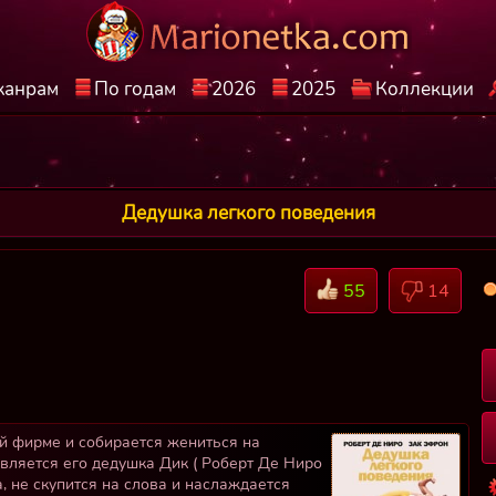
жанрам
По годам
2026
2025
Коллекции
Дедушка легкого поведения
55
14
ой фирме и собирается жениться на
является его дедушка Дик ( Роберт Де Ниро
, не скупится на слова и наслаждается