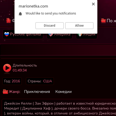
marionetka.com
Would like to send you notifications
Фильмы КиноНетка
Лучшие фильмы
По 
Discard
Allow
Русские фильмы
Америка
Индия
Длительность
01:49:34
Год:
2016
Страны:
США
Жанр:
Приключения
Комедии
Джейсон Келли ( Зак Эфрон ) работает в известной юридическ
Мередит ( Джулианна Хаф ), дочери своего босса. Внезапно по
), ветеран войны, который, в отличие от амбициозного Джейсона