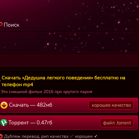
Поиск
Скачать «Дедушка легкого поведения» бесплатно на
телефон mp4
Это смешной фильм 2016 про крутого парня
Скачать — 482мб
хорошее качество
Торрент — 0.47гб
файл .torrent
Дубляж перевод, рип качества ✅ хорошее ✔.