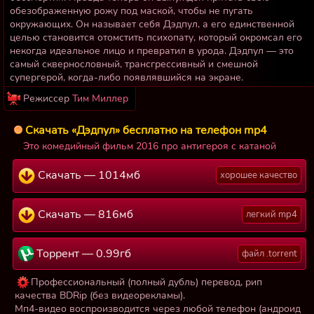
обезображенную рожу под маской, чтобы не пугать
окружающих. Он называет себя Дэдпул, а его единственной
целью становится отомстить психопату, который окромсал его
некогда идеальное лицо и превратил в урода. Дэдпул — это
самый сквернословный, трансгрессивный и смешной
супергерой, когда-либо появлявшийся на экране.
Режиссер
Тим Миллер
Скачать «Дэдпул» бесплатно на телефон mp4
Это комедийный фильм 2016 про антигероя с катаной
Скачать — 1014мб
хорошее качество
Скачать — 816мб
легкий mp4
Торрент — 0.99гб
файл .torrent
Профессиональный (полный дубль) перевод, рип
качества BDRip (без видеорекламы).
Мп4-видео воспроизводится через любой телефон (андроид