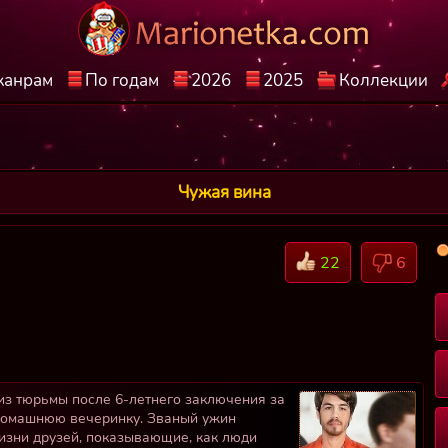
жанрам
По годам
2026
2025
Коллекции
Чужая вина
22
6
из тюрьмы после 6-летнего заключения за
 домашнюю вечеринку. Званый ужин
жизни друзей, показывающие, как люди