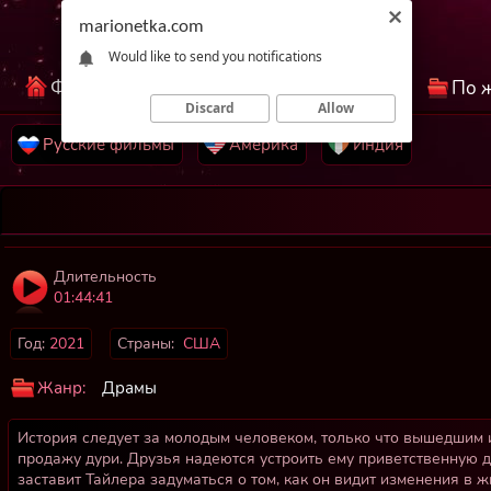
marionetka.com
Would like to send you notifications
Фильмы КиноНетка
Лучшие фильмы
По 
Discard
Allow
Русские фильмы
Америка
Индия
Длительность
01:44:41
Год:
2021
Страны:
США
Жанр:
Драмы
История следует за молодым человеком, только что вышедшим 
продажу дури. Друзья надеются устроить ему приветственную
заставит Тайлера задуматься о том, как он видит изменения в 