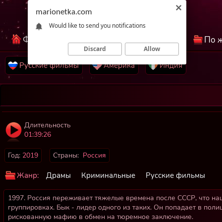
marionetka.com
Would like to send you notifications
Фильмы КиноНетка
Лучшие фильмы
По 
Discard
Allow
Русские фильмы
Америка
Индия
Длительность
01:39:26
Год:
2019
Страны:
Россия
Жанр:
Драмы
Криминальные
Русские фильмы
1997. Россия переживает тяжелые времена после СССР, что на
группировках. Бык - лидер одного из таких. Он попадает в полиц
рискованную мафию в обмен на тюремное заключение.