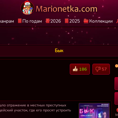
жанрам
По годам
2026
2025
Коллекции
Бык
186
57
шло отражение в местных преступных
ейский участок, где его просят устроить
М