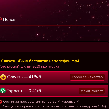
Поиск
Скачать «Бык» бесплатно на телефон mp4
Это русский фильм 2019 про чувака
Скачать — 418мб
хорошее качество
Торрент — 0.41гб
файл .torrent
Оригинал перевод, рип качества ✔ хорошее ✔.
п4-видео воспроизводится через любой телефон (андроид / iOs)