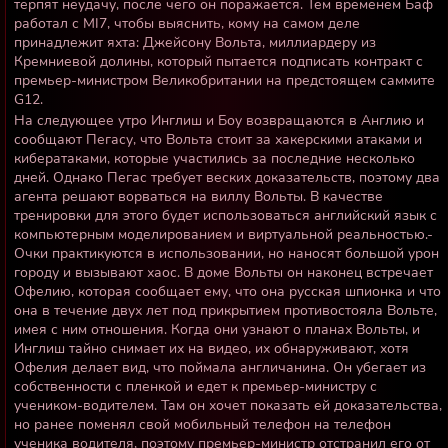
терпят неудачу, после чего он поражается. Тем временем Баф
работал с MI7, чтобы выяснить, кому на самом деле
принадлежит яхта: Джейсону Вольта, миллиардеру из
Кремниевой долины, который пытается подписать контракт с
премьер-министром Великобритании на предстоящем саммите
G12.
На следующее утро Инглиш и Боу возвращаются в Англию и
сообщают Пегасу, что Вольта стоит за хакерскими атаками и
кибератаками, которые участились за последние несколько
дней. Однако Пегас требует веских доказательств, поэтому два
агента решают ворваться на виллу Вольты. В качестве
тренировки для этого будет использоваться английский язык с
компьютерным моделированием и виртуальной реальностью.-
Очки практикуются в использовании, но наносят большой урон
городу и вызывают хаос. В доме Вольты он наконец встречает
Офелию, которая сообщает ему, что она русская шпионка и что
она в течение двух лет под прикрытием противостояла Вольте,
имея с ним отношения. Когда они узнают о планах Вольты, и
Инглиш тайно снимает их на видео, их обнаруживают, хотя
Офелия делает вид, что поймала англичанина. Он убегает из
собственности с пленкой и едет к премьер-министру с
учеником-водителем. Там он хочет показать ей доказательства,
но ранее поменял свой мобильный телефон на телефон
ученика водителя, поэтому премьер-министр отстранил его от