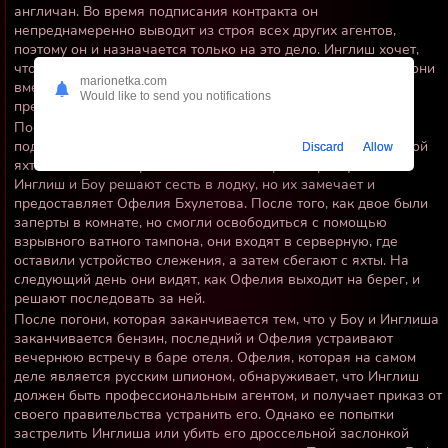
англичан. Во время подписания контракта он
непреднамеренно выводит из строя всех других агентов,
поэтому он и назначается только на это дело. Инглиш хочет,
чтобы его бывший коллега Боу поддержал его, после чего они
marionetka.com
вместе отправляются на юг Франции, где источник взлома
Would like to send you notifications
предположительно находится в отеле.
После кражи мобильного телефона подозреваемого, но
поджога ресторана отеля, они видят фотографию, на которой
Discard
Allow
яхта стояла на якоре возле отеля во время преступления.
Инглиш и Боу решают сесть в лодку, но их замечает и
предоставляет Офелия Бхулетова. После того, как двое были
заперты в комнате, но смогли освободиться с помощью
взрывного ватного тампона, они входят в серверную, где
оставили устройство слежения, а затем сбегают с яхты. На
следующий день они видят, как Офелия выходит на берег, и
решают последовать за ней.
После погони, которая заканчивается тем, что у Боу и Инглиша
заканчивается бензин, последний и Офелия устраивают
вечернюю встречу в баре отеля. Офелия, которая на самом
деле является русским шпионом, обнаруживает, что Инглиш
должен быть профессиональным агентом, и получает приказ от
своего правительства устранить его. Однако ее попытки
застрелить Инглиша или убить его дроссельной заслонкой