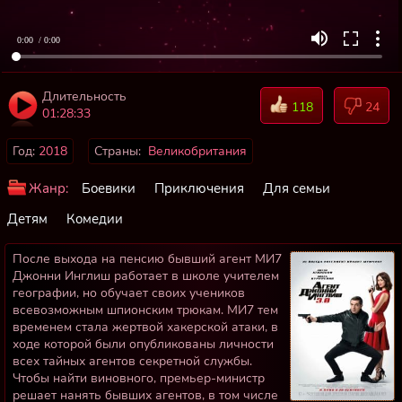
0:00
/ 0:00
Длительность
118
24
01:28:33
Год:
2018
Страны:
Великобритания
Жанр:
Боевики
Приключения
Для семьи
Детям
Комедии
После выхода на пенсию бывший агент МИ7
Джонни Инглиш работает в школе учителем
географии, но обучает своих учеников
всевозможным шпионским трюкам. МИ7 тем
временем стала жертвой хакерской атаки, в
ходе которой были опубликованы личности
всех тайных агентов секретной службы.
Чтобы найти виновного, премьер-министр
решает нанять бывших агентов, в том числе