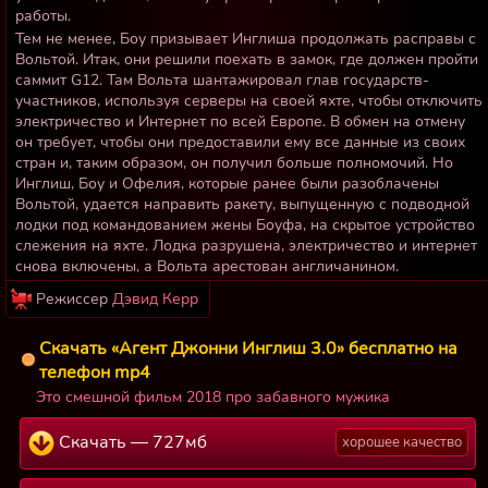
работы.
Тем не менее, Боу призывает Инглиша продолжать расправы с
Вольтой. Итак, они решили поехать в замок, где должен пройти
саммит G12. Там Вольта шантажировал глав государств-
участников, используя серверы на своей яхте, чтобы отключить
электричество и Интернет по всей Европе. В обмен на отмену
он требует, чтобы они предоставили ему все данные из своих
стран и, таким образом, он получил больше полномочий. Но
Инглиш, Боу и Офелия, которые ранее были разоблачены
Вольтой, удается направить ракету, выпущенную с подводной
лодки под командованием жены Боуфа, на скрытое устройство
слежения на яхте. Лодка разрушена, электричество и интернет
снова включены, а Вольта арестован англичанином.
Режиссер
Дэвид Керр
Скачать «Агент Джонни Инглиш 3.0» бесплатно на
телефон mp4
Это смешной фильм 2018 про забавного мужика
Скачать — 727мб
хорошее качество