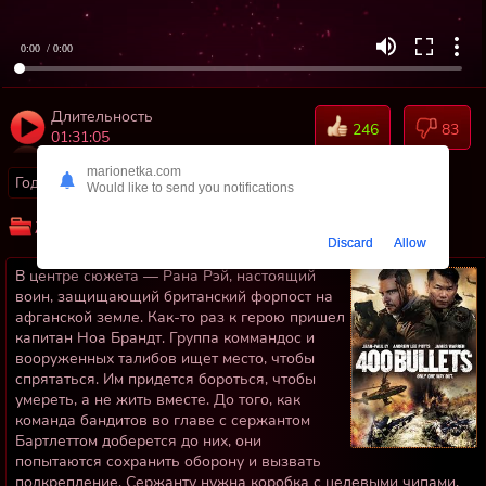
0:00
/ 0:00
Длительность
246
83
01:31:05
marionetka.com
Год:
2021
Страны:
Великобритания
Would like to send you notifications
Жанр:
Боевики
Про войну
Discard
Allow
В центре сюжета — Рана Рэй, настоящий
воин, защищающий британский форпост на
афганской земле. Как-то раз к герою пришел
капитан Ноа Брандт. Группа коммандос и
вооруженных талибов ищет место, чтобы
спрятаться. Им придется бороться, чтобы
умереть, а не жить вместе. До того, как
команда бандитов во главе с сержантом
Бартлеттом доберется до них, они
попытаются сохранить оборону и вызвать
подкрепление. Сержанту нужна коробка с целевыми чипами,