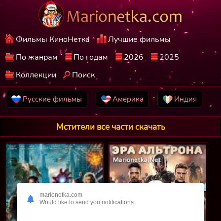
Фильмы КиноНетка
Лучшие фильмы
По жанрам
По годам
2026
2025
Коллекции
Поиск
Русские фильмы
Америка
Индия
Мстители все части скачать
marionetka.com
Would like to send you notifications