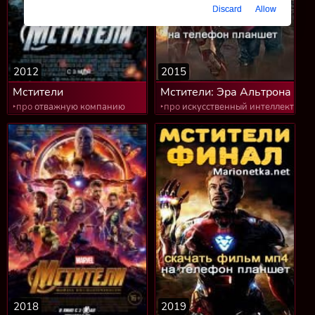
Discard
Allow
2012
2015
Мстители
Мстители: Эра Альтрона
‣про
отважную компанию
‣про
искусственный интеллект
2018
2019