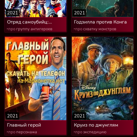
2021
2021
Отряд самоубийц:
Годзилла против Конга
Миссия навылет
‣про
группу антигероев
‣про
схватку монстров
2021
2021
Главный герой
Круиз по джунглям
‣про
персонажа
‣про
экспедицию