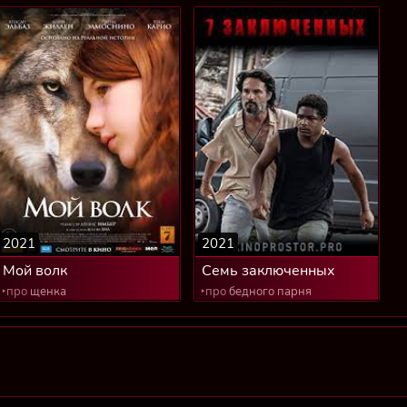
2021
2021
Мой волк
Семь заключенных
‣про
щенка
‣про
бедного парня