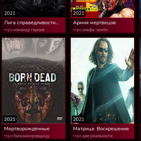
2021
2021
Лига справедливости
Армия мертвецов
Зака Снайдера
‣про
команду героев
‣про
альфа-зомби
2021
2021
Мертворождённые
Матрица: Воскрешение
‣про
бальзамировщицу
‣про
две реальности