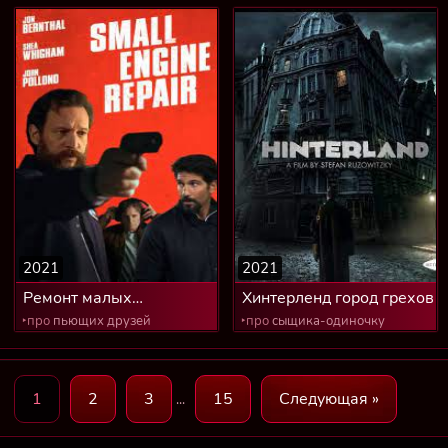
2021
2021
Ремонт малых
Хинтерленд город грехов
двигателей
‣про
пьющих друзей
‣про
сыщика-одиночку
1
2
3
15
Следующая »
...