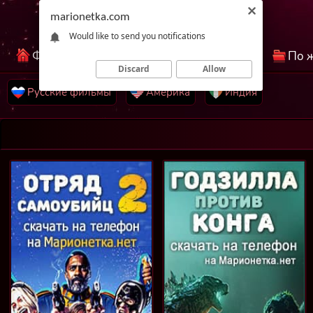
marionetka.com
Would like to send you notifications
Фильмы КиноНетка
Лучшие фильмы
По 
Discard
Allow
Русские фильмы
Америка
Индия