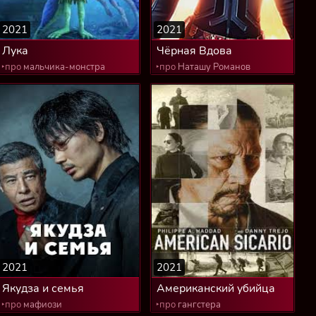
2021
2021
Лука
Чёрная Вдова
‣про
мальчика-монстра
‣про
Наташу Романов
2021
2021
Якудза и семья
Американский убийца
‣про
мафиози
‣про
гангстера