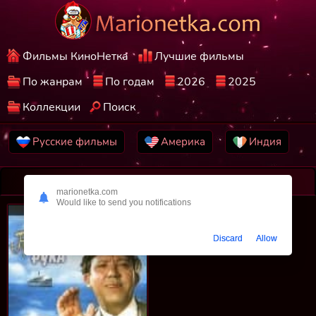
Фильмы КиноНетка
Лучшие фильмы
По жанрам
По годам
2026
2025
Коллекции
Поиск
Русские фильмы
Америка
Индия
Фильмы 1968 на телефон
marionetka.com
Would like to send you notifications
Discard
Allow